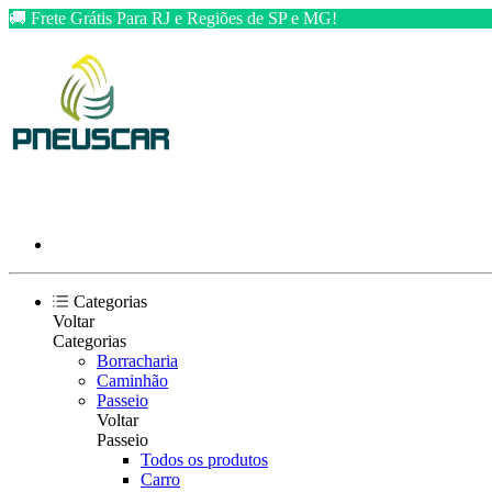
🚚 Frete Grátis Para RJ e Regiões de SP e MG!
Categorias
Voltar
Categorias
Borracharia
Caminhão
Passeio
Voltar
Passeio
Todos os produtos
Carro